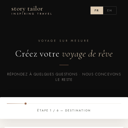
story tailor
FR
EN
INSPIRING TRAVEL
VOYAGE SUR MESURE
Créez votre
voyage de rêve
RÉPONDEZ À QUELQUES QUESTIONS · NOUS CONCEVONS
LE RESTE
ÉTAPE 1 / 6 — DESTINATION